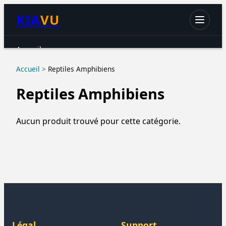
KIA
VU
Accueil
Chats
Accueil
>
Reptiles Amphibiens
Chiens
Reptiles Amphibiens
Petits animaux
Oiseaux
Aucun produit trouvé pour cette catégorie.
Aquariophilie
Reptiles & Amphibiens
Accessoires & hygiène
Légal
Support