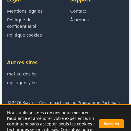
Mentions légales
Contact
Politique de
À propos
confidentialité
Politique cookies
Autres sites
mal-au-dos.be
ugc-agency.be
© 2026 Kiavu — Ce site participe au Programme Partenaires
Amazon
Nous utilisons des cookies pour mesurer
En tant que Partenaire Amazon, je réalise un bénéfice sur les
l’audience et améliorer votre expérience. En
achats remplissant les conditions requises.
continuant sans accepter, seuls les cookies
Accepter
techniques seront utilisés. Consultez notre