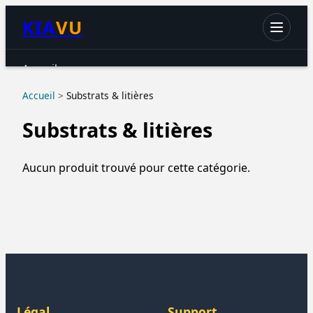
KIA
VU
Accueil
Chats
Accueil
>
Substrats & litières
Chiens
Substrats & litières
Petits animaux
Oiseaux
Aucun produit trouvé pour cette catégorie.
Aquariophilie
Reptiles & Amphibiens
Accessoires & hygiène
Légal
Support