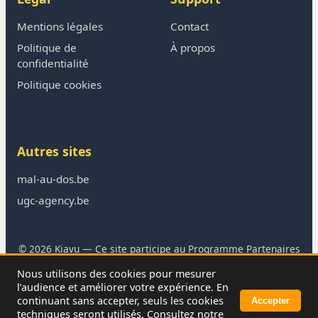
Mentions légales
Contact
Politique de
À propos
confidentialité
Politique cookies
Autres sites
mal-au-dos.be
ugc-agency.be
© 2026 Kiavu — Ce site participe au Programme Partenaires
Amazon
Nous utilisons des cookies pour mesurer
En tant que Partenaire Amazon, je réalise un bénéfice sur les
l’audience et améliorer votre expérience. En
achats remplissant les conditions requises.
continuant sans accepter, seuls les cookies
Accepter
techniques seront utilisés. Consultez notre