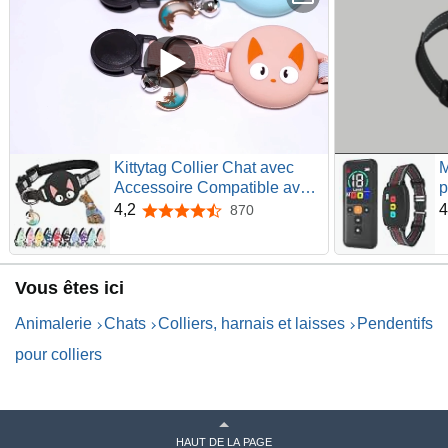
Kittytag Collier Chat avec
M
Accessoire Compatible avec
p
Airtag Apple,Réfléchissant et
M
4,2
4
870
4,2 sur 5 étoiles
Lumineux GPS Chat avec
V
Anti
É
étranglement,Réglable,GPS
V
Vous êtes ici
Airtag Non Inclus !
S
R
Animalerie
Chats
Colliers, harnais et laisses
Pendentifs
G
pour colliers
HAUT DE LA PAGE