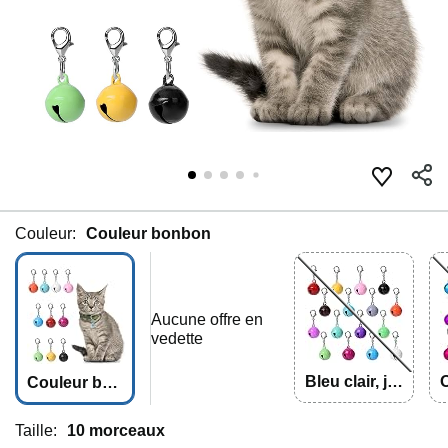
Couleur:
Couleur bonbon
Aucune offre en
vedette
Bleu clair, ja
O
Couleur bon
une, rose, vi
e
bon
olet, fuchsia,
r
Taille:
10 morceaux
rose rouge,
c