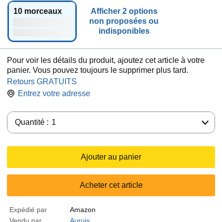
orange, noir,
g
10 morceaux
Afficher 2 options
marron, blan
e
non proposées ou
c, vert lac cie
indisponibles
l, gris, vert cl
air
Pour voir les détails du produit, ajoutez cet article à votre
panier. Vous pouvez toujours le supprimer plus tard.
Retours GRATUITS
Entrez votre adresse
Quantité :
Quantité :
1
Ajouter au panier
Acheter cet article
Expédié par
Amazon
Vendu par
Auruis