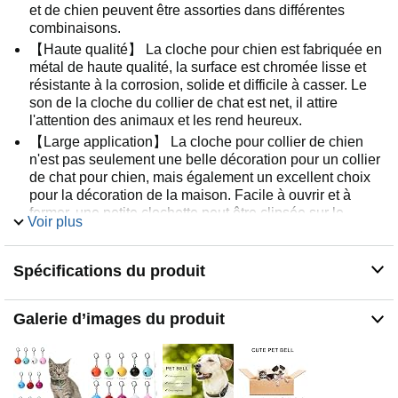
et de chien peuvent être assorties dans différentes
combinaisons.
【Haute qualité】 La cloche pour chien est fabriquée en
métal de haute qualité, la surface est chromée lisse et
résistante à la corrosion, solide et difficile à casser. Le
son de la cloche du collier de chat est net, il attire
l'attention des animaux et les rend heureux.
【Large application】 La cloche pour collier de chien
n'est pas seulement une belle décoration pour un collier
de chat pour chien, mais également un excellent choix
pour la décoration de la maison. Facile à ouvrir et à
fermer, une petite clochette peut être clipsée sur le
Voir plus
collier pour animal de compagnie, le porte-clés, le sac à
dos, les meubles de maison, etc.
Spécifications du produit
【Cadeau parfait】 Les cloches de chat pour collier fort
sont de bons cadeaux pour vos chiens et chats, ce qui
rend vos animaux de compagnie uniques et mignons en
Galerie d’images du produit
toute occasion, plus accrocheurs, à la mode que les
autres.