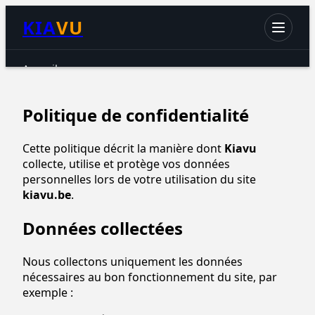
KIA
VU
Accueil
Chats
Politique de confidentialité
Chiens
Petits animaux
Cette politique décrit la manière dont
Kiavu
collecte, utilise et protège vos données
Oiseaux
personnelles lors de votre utilisation du site
Aquariophilie
kiavu.be
.
Reptiles & Amphibiens
Données collectées
Accessoires & hygiène
Nous collectons uniquement les données
nécessaires au bon fonctionnement du site, par
exemple :