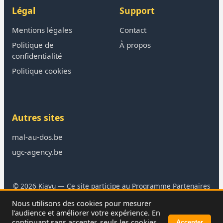
Légal
Support
Mentions légales
Contact
Politique de
À propos
confidentialité
Politique cookies
Autres sites
mal-au-dos.be
ugc-agency.be
© 2026 Kiavu — Ce site participe au Programme Partenaires
Amazon
Nous utilisons des cookies pour mesurer
En tant que Partenaire Amazon, je réalise un bénéfice sur les
l’audience et améliorer votre expérience. En
achats remplissant les conditions requises.
continuant sans accepter, seuls les cookies
Accepter