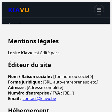
KIA
VU
Accueil
Chats
Mentions légales
Chiens
Petits animaux
Le site
Kiavu
est édité par :
Oiseaux
Éditeur du site
Aquariophilie
Reptiles & Amphibiens
Nom / Raison sociale :
[Ton nom ou société]
Forme juridique :
[SRL, auto-entrepreneur, etc.]
Accessoires & hygiène
Adresse :
[Adresse complète]
Numéro d’entreprise / TVA :
[BE…]
Email :
contact@kiavu.be
Hébergement