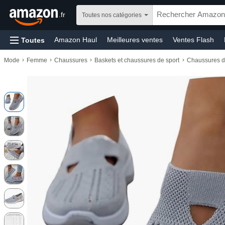
.fr
Toutes nos catégories
Amazon Haul
Meilleures ventes
Ventes Flash
Toutes
Jeux vidéo
Bébé
Santé et produits d’hygiène
›
›
›
›
Mode
Femme
Chaussures
Baskets et chaussures de sport
Chaussures d
Prévoyez et Économisez
Livraison gratuite
Livre