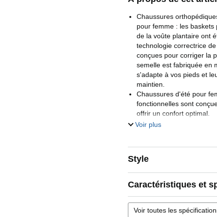
Chaussures orthopédiques
pour femme : les baskets
de la voûte plantaire ont
technologie correctrice de
conçues pour corriger la p
semelle est fabriquée en m
s'adapte à vos pieds et le
maintien.
Chaussures d'été pour fe
fonctionnelles sont conçue
offrir un confort optimal.
Avec un soutien avancé de
Voir plus
propriétés orthopédiques, e
maladies courantes du pied
plantaire, les pieds plats e
Style
Le design orthopédique e
soulagent les problèmes d
vos pieds vous gêner dans
Caractéristiques et s
quotidiennes.
Chaussures de marche d'é
Voir toutes les spécificatio
baskets orthopédiques en 