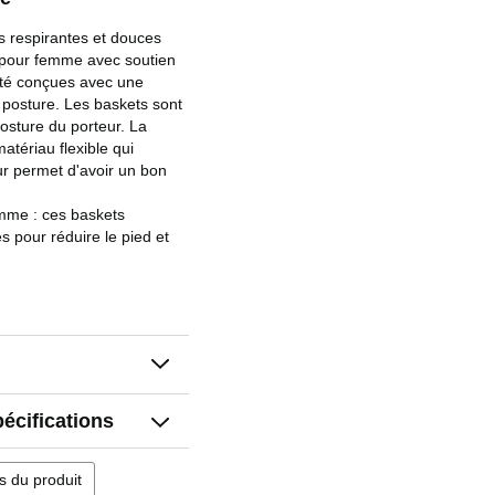
 respirantes et douces
 pour femme avec soutien
 été conçues avec une
 posture. Les baskets sont
osture du porteur. La
atériau flexible qui
ur permet d'avoir un bon
mme : ces baskets
s pour réduire le pied et
 la voûte plantaire et des
lles luttent contre les
 telles que la fasciite
t la voûte plantaire haute.
t les semelles rembourrées
e diabète. Ne laissez pas
 vos activités
pécifications
té pour femme : les
ns du produit
maille sont légères et