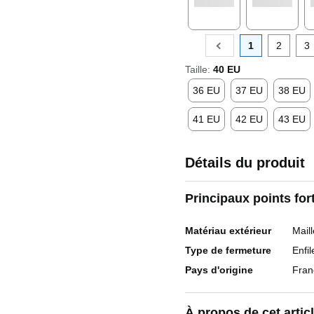
1
2
3
Taille:
40 EU
36 EU
37 EU
38 EU
41 EU
42 EU
43 EU
Détails du produit
Principaux points for
Matériau extérieur
Maill
Type de fermeture
Enfil
Pays d'origine
Fran
À propos de cet artic