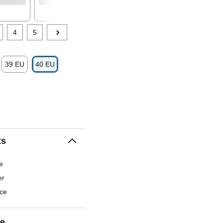
4
5
39 EU
40 EU
ts
e
er
ce
le