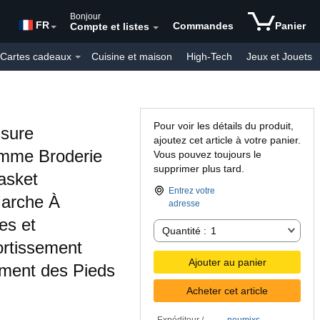
Bonjour
FR
Commandes
Panier
Compte et listes
Cartes cadeaux
Cuisine et maison
High-Tech
Jeux et Jouets
Mode
Produits personnalisés
Produits du Quotidien
Pour voir les détails du produit,
sure
ajoutez cet article à votre panier.
mme Broderie
Vous pouvez toujours le
supprimer plus tard.
asket
Entrez votre
arche À
adresse
es et
Quantité :
Quantité :
1
rtissement
Ajouter au panier
ment des Pieds
Acheter cet article