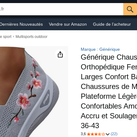
Dernières Nouveautés
Vendre sur Amazon
Guide de l’acheteur
Informatique
Sports & Activités en plein-air
Beauté
Auto et moto
›
e sport
Multisports outdoor
s
Ebooks Kindle
Service Client
Audible
Prime Video
Marque : Générique
Générique Chaus
Orthopédique Fe
Larges Confort B
Chaussures de M
Plateforme Légèr
Confortables Amo
Accru et Soulage
36-43
3,6
(22)