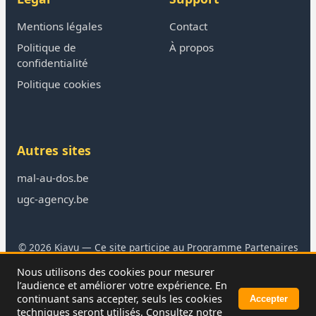
Mentions légales
Contact
Politique de
À propos
confidentialité
Politique cookies
Autres sites
mal-au-dos.be
ugc-agency.be
© 2026 Kiavu — Ce site participe au Programme Partenaires
Amazon
Nous utilisons des cookies pour mesurer
En tant que Partenaire Amazon, je réalise un bénéfice sur les
l’audience et améliorer votre expérience. En
achats remplissant les conditions requises.
continuant sans accepter, seuls les cookies
Accepter
techniques seront utilisés. Consultez notre